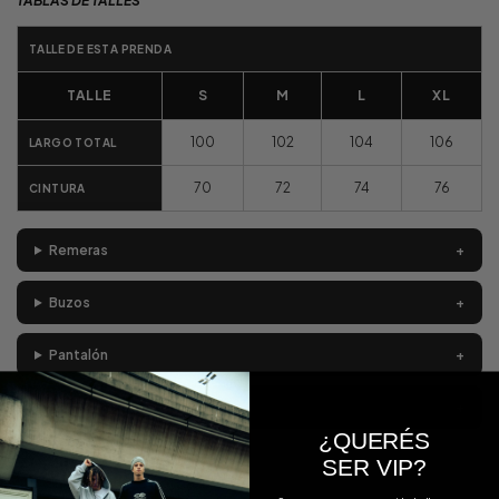
TABLAS DE TALLES
TALLE DE ESTA PRENDA
TALLE
S
M
L
XL
100
102
104
106
LARGO TOTAL
70
72
74
76
CINTURA
Remeras
Buzos
Pantalón
Bermudas
¿QUERÉS
SER VIP?