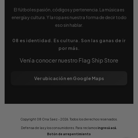
El fútbol es pasión, códigos y pertenencia. La música es
energía y cultura. Y la ropa es nuestra forma de decir todo
eso sin hablar.
08 es identidad. Es cultura. Son las ganas de ir
por más.
Vení a conocer nuestro Flag Ship Store
Ver ubicación en Google Maps
Copyright 08 Ona Saez - 2026. Todos los derechos reservados.
Defensa de las y los consumidores. Para reclamos
ingresá acá.
Botón de arrepentimiento