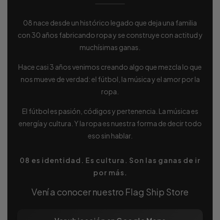
08 nace desde un histórico legado que deja una familia
con 30 años fabricando ropa y se construye con actitud y
muchísimas ganas.
Hace casi 3 años venimos creando algo que mezcla lo que
nos mueve de verdad: el fútbol, la música y el amor por la
ropa.
El fútbol es pasión, códigos y pertenencia. La música es
energía y cultura. Y la ropa es nuestra forma de decir todo
eso sin hablar.
08 es identidad. Es cultura. Son las ganas de ir
por más.
Vení a conocer nuestro Flag Ship Store