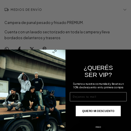
MEDIOS DE ENVÍO
Campera de panal pesado y frisado PREMIUM.
Cuenta con un lavado sectorizado en toda la campera y lleva
bordados delanteros y traseros
¿QUERÉS
SER VIP?
Sumate a nuestra comunidad y llevate un
10% de descuento en tu primera compra
Productos similares
email
QUIERO MI DESCUENTO
PASO