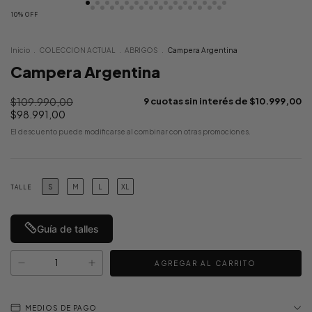
10
%
OFF
Inicio
.
COLECCION ACTUAL
.
ABRIGOS
.
Campera Argentina
Campera Argentina
$109.990,00
9
cuotas sin interés de
$10.999,00
$98.991,00
El descuento puede modificarse al combinar con otras promociones.
S
M
L
XL
TALLE
Guía de talles
MEDIOS DE PAGO