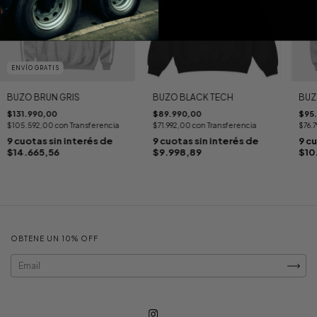
ENVÍO GRATIS
BUZO BRUN GRIS
BUZO BLACK TECH
BUZ
$131.990,00
$89.990,00
$95
$105.592,00
con
Transferencia
$71.992,00
con
Transferencia
$76.
9
cuotas sin interés de
9
cuotas sin interés de
9
cu
$14.665,56
$9.998,89
$10
OBTENE UN 10% OFF