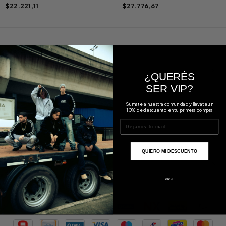
$22.221,11
$27.776,67
OBTENE UN 10% OFF
¿QUERÉS
SER VIP?
Sumate a nuestra comunidad y llevate un
10% de descuento en tu primera compra
email
CATEGORÍAS
QUIERO MI DESCUENTO
CONTACTÁNOS
PASO