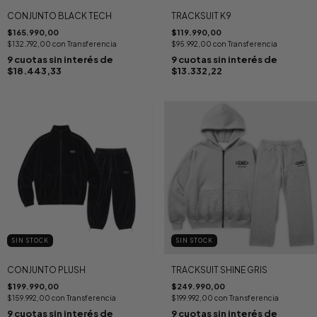
CONJUNTO BLACK TECH
TRACKSUIT K9
$165.990,00
$119.990,00
$132.792,00
con
Transferencia
$95.992,00
con
Transferencia
9
cuotas sin interés de
9
cuotas sin interés de
$18.443,33
$13.332,22
SIN STOCK
SIN STOCK
CONJUNTO PLUSH
TRACKSUIT SHINE GRIS
$199.990,00
$249.990,00
$159.992,00
con
Transferencia
$199.992,00
con
Transferencia
9
cuotas sin interés de
9
cuotas sin interés de