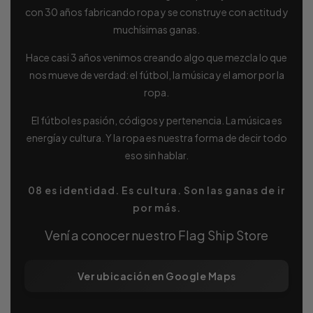
con 30 años fabricando ropa y se construye con actitud y
muchísimas ganas.
Hace casi 3 años venimos creando algo que mezcla lo que
nos mueve de verdad: el fútbol, la música y el amor por la
ropa.
El fútbol es pasión, códigos y pertenencia. La música es
energía y cultura. Y la ropa es nuestra forma de decir todo
eso sin hablar.
08 es identidad. Es cultura. Son las ganas de ir
por más.
Vení a conocer nuestro Flag Ship Store
Ver ubicación en Google Maps