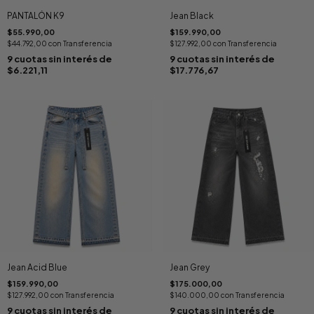
PANTALÓN K9
Jean Black
$55.990,00
$159.990,00
$44.792,00
con
Transferencia
$127.992,00
con
Transferencia
9
cuotas sin interés de
9
cuotas sin interés de
$6.221,11
$17.776,67
Jean Acid Blue
Jean Grey
$159.990,00
$175.000,00
$127.992,00
con
Transferencia
$140.000,00
con
Transferencia
9
cuotas sin interés de
9
cuotas sin interés de