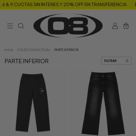
 CUOTAS SIN INTERES Y 20% OFF EN TRANSFERENCIA
ENVIOS 
0
Inicio
.
COLECCION ACTUAL
.
PARTE INFERIOR
PARTE INFERIOR
FILTRAR