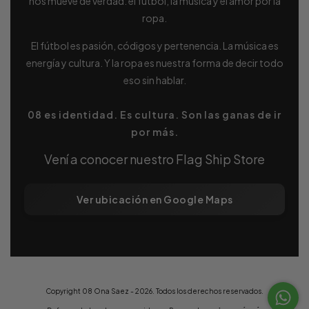
nos mueve de verdad: el fútbol, la música y el amor por la
ropa.
El fútbol es pasión, códigos y pertenencia. La música es
energía y cultura. Y la ropa es nuestra forma de decir todo
eso sin hablar.
08 es identidad. Es cultura. Son las ganas de ir
por más.
Vení a conocer nuestro Flag Ship Store
Ver ubicación en Google Maps
Copyright 08 Ona Saez - 2026. Todos los derechos reservados.