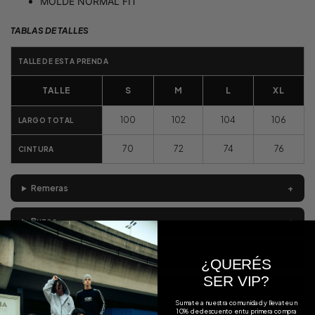
MOLDE NORMAL FIT
TABLAS DE TALLES
TALLE DE ESTA PRENDA
TALLE
S
M
L
XL
100
102
104
106
LARGO TOTAL
70
72
74
76
CINTURA
Remeras
Buzos
Pantalón
¿QUERÉS
SER VIP?
Bermudas
Sumate a nuestra comunidad y llevate un
10% de descuento en tu primera compra