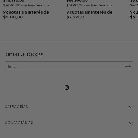
$45.990,00
$64.990,00
$83
$36.792,00
con
Transferencia
$51.992,00
con
Transferencia
$67.
9
cuotas sin interés de
9
cuotas sin interés de
9
cu
$5.110,00
$7.221,11
$9.
OBTENE UN 10% OFF
CATEGORÍAS
CONTACTÁNOS